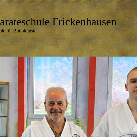
arateschu
le Frickenhausen
ule für Budokünste