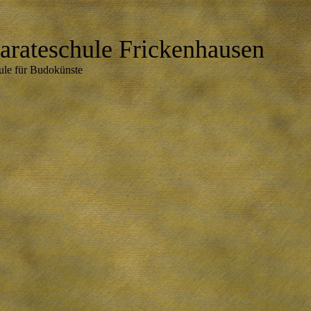
arateschu
le Frickenhausen
ule für Budokünste